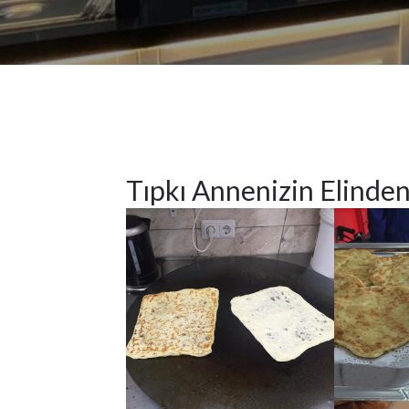
2023
Niet
gecategoriseerd
24
Tıpkı Annenizin Elinde
MAY 2023