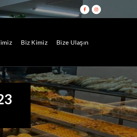
imiz
Biz Kimiz
Bize Ulaşın
23