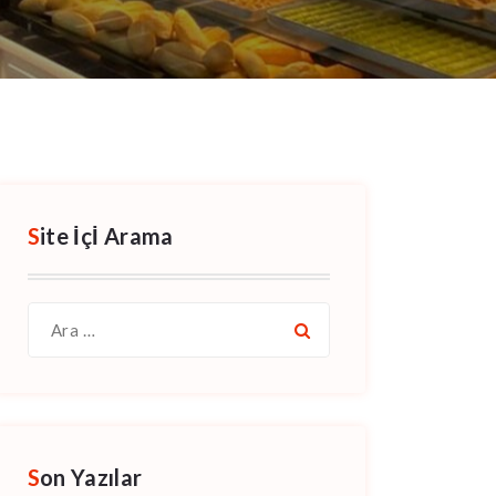
Site İçİ Arama
Şunu
ara:
Son Yazılar